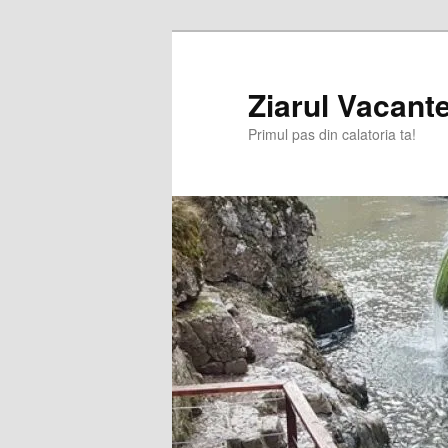
Sari
Sari
la
la
conținutul
conținutul
Ziarul Vacante
principal
secundar
Primul pas din calatoria ta!