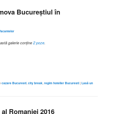
ova Bucureștiul în
Vacantelor
astă galerie conține
2 poze
.
e
cazare Bucuresti
,
city break
,
regim hotelier Bucuresti
|
Lasă un
m al Romaniei 2016