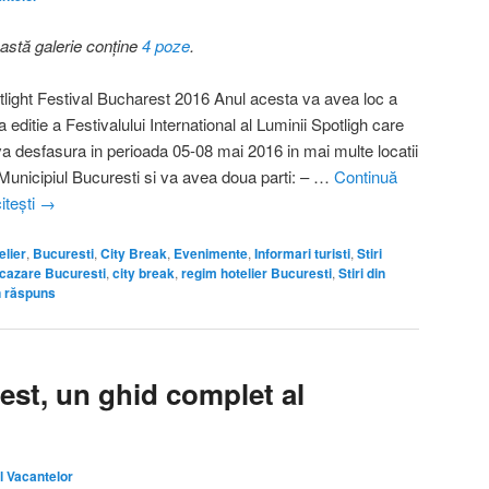
astă galerie conține
4 poze
.
tlight Festival Bucharest 2016 Anul acesta va avea loc a
 editie a Festivalului International al Luminii Spotligh care
va desfasura in perioada 05-08 mai 2016 in mai multe locatii
 Municipiul Bucuresti si va avea doua parti: – …
Continuă
itești
→
lier
,
Bucuresti
,
City Break
,
Evenimente
,
Informari turisti
,
Stiri
cazare Bucuresti
,
city break
,
regim hotelier Bucuresti
,
Stiri din
n răspuns
st, un ghid complet al
l Vacantelor