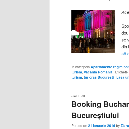
Ace
Spo
doua
se 
din
să c
În categoria
Apartamente regim hote
turism
,
Vacanta Romania
|
Etichete
turism
,
tur oras Bucuresti
|
Lasă u
GALERIE
Booking Buchare
Bucureştiului
Posted on
21 ianuarie 2016
by
Ziaru