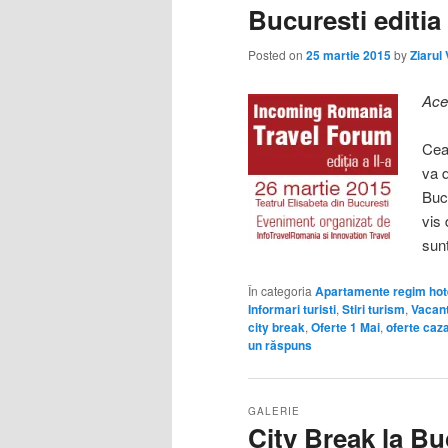
Bucuresti editia a
Posted on
25 martie 2015
by
Ziarul
Ace
Cea
va d
Bucu
vis
sun
În categoria
Apartamente regim hote
Informari turisti
,
Stiri turism
,
Vacan
city break
,
Oferte 1 Mai
,
oferte caz
un răspuns
GALERIE
City Break la Bu