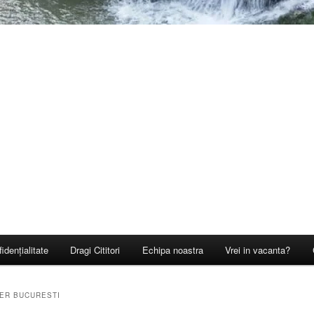
idențialitate
Dragi Cititori
Echipa noastra
Vrei in vacanta?
ER BUCURESTI