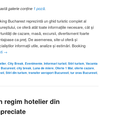
astă galerie conține
1 poză
.
king Bucharest reprezintă un ghid turistic complet al
reştiului, ce oferă atât toate informaţiile necesare, cât şi
tunităţi de cazare, masă, excursii, divertisment foarte
ntajoase ca preţ. De asemenea, site-ul oferă şi
ialiştilor informaţii utile, analize şi estimări. Booking
ști
→
lier
,
City Break
,
Evenimente
,
Informari turisti
,
Stiri turism
,
Vacanta
 Bucuresti
,
city break
,
Luna de miere
,
Oferte 1 Mai
,
oferte cazare
,
sti
,
Stiri din turism
,
transfer aeroport Bucuresti
,
tur oras Bucuresti
,
 regim hotelier din
preciate