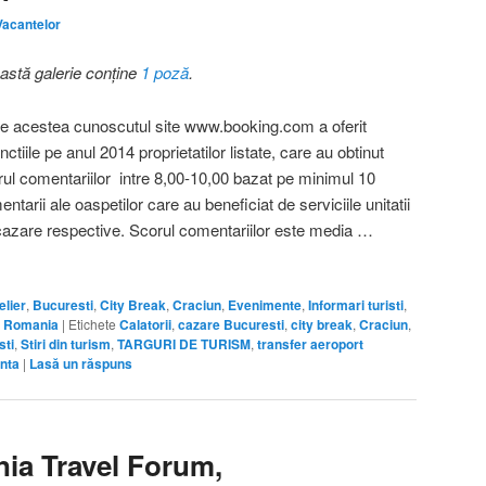
Vacantelor
astă galerie conține
1 poză
.
ele acestea cunoscutul site www.booking.com a oferit
inctiile pe anul 2014 proprietatilor listate, care au obtinut
rul comentariilor intre 8,00-10,00 bazat pe minimul 10
ntarii ale oaspetilor care au beneficiat de serviciile unitatii
cazare respective. Scorul comentariilor este media …
lier
,
Bucuresti
,
City Break
,
Craciun
,
Evenimente
,
Informari turisti
,
a Romania
|
Etichete
Calatorii
,
cazare Bucuresti
,
city break
,
Craciun
,
sti
,
Stiri din turism
,
TARGURI DE TURISM
,
transfer aeroport
nta
|
Lasă un răspuns
ia Travel Forum,