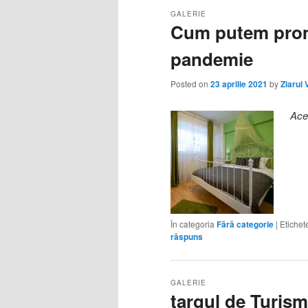
GALERIE
Cum putem prom
pandemie
Posted on
23 aprilie 2021
by
Ziarul 
Ace
În categoria
Fără categorie
|
Etichet
răspuns
GALERIE
targul de Turis