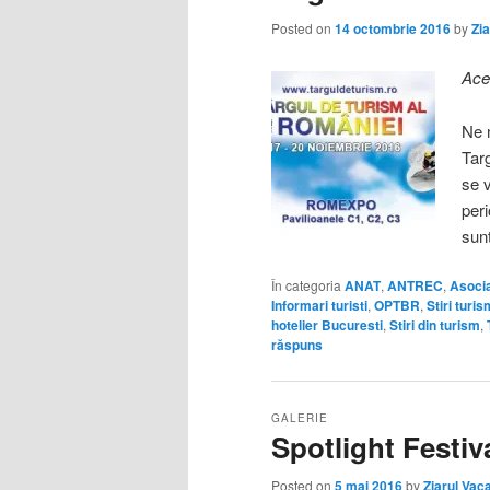
Posted on
14 octombrie 2016
by
Zia
Ace
Ne 
Tar
se 
per
su
În categoria
ANAT
,
ANTREC
,
Asocia
Informari turisti
,
OPTBR
,
Stiri turis
hotelier Bucuresti
,
Stiri din turism
,
răspuns
GALERIE
Spotlight Festiv
Posted on
5 mai 2016
by
Ziarul Vac