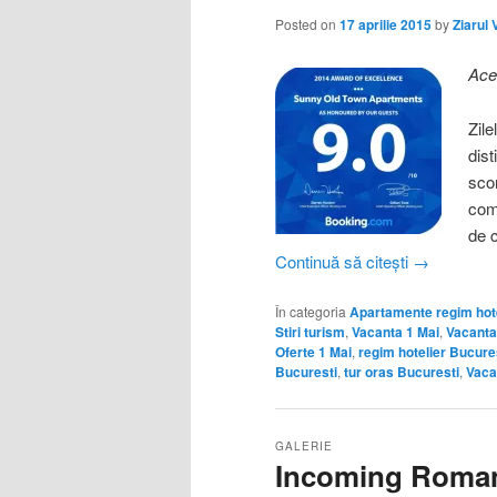
Posted on
17 aprilie 2015
by
Ziarul 
Ace
Zil
dist
sco
come
de 
Continuă să citești
→
În categoria
Apartamente regim hote
Stiri turism
,
Vacanta 1 Mai
,
Vacant
Oferte 1 Mai
,
regim hotelier Bucure
Bucuresti
,
tur oras Bucuresti
,
Vaca
GALERIE
Incoming Roman