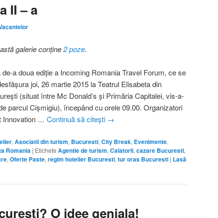
 II – a
 Vacantelor
astă galerie conține
2 poze
.
 de-a doua ediţie a Incoming Romania Travel Forum, ce se
esfăşura joi, 26 martie 2015 la Teatrul Elisabeta din
reşti (situat între Mc Donald’s şi Primăria Capitalei, vis-a-
 de parcul Cişmigiu), începând cu orele 09.00. Organizatori
t Innovation …
Continuă să citești
→
lier
,
Asociatii din turism
,
Bucuresti
,
City Break
,
Evenimente
,
ta Romania
|
Etichete
Agentie de turism
,
Calatorii
,
cazare Bucuresti
,
are
,
Oferte Paste
,
regim hotelier Bucuresti
,
tur oras Bucuresti
|
Lasă
curesti? O idee geniala!