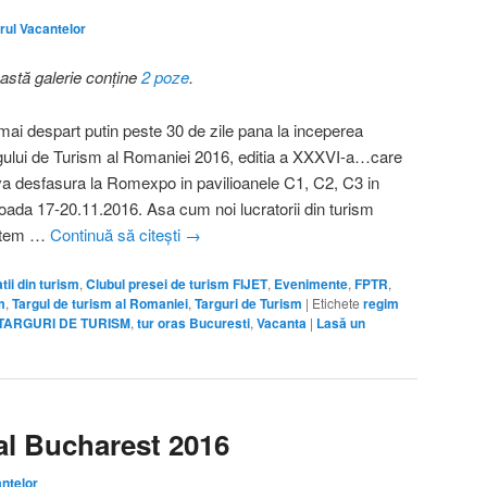
rul Vacantelor
astă galerie conține
2 poze
.
mai despart putin peste 30 de zile pana la inceperea
gului de Turism al Romaniei 2016, editia a XXXVI-a…care
va desfasura la Romexpo in pavilioanele C1, C2, C3 in
ioada 17-20.11.2016. Asa cum noi lucratorii din turism
ntem …
Continuă să citești
→
tii din turism
,
Clubul presei de turism FIJET
,
Evenimente
,
FPTR
,
m
,
Targul de turism al Romaniei
,
Targuri de Turism
|
Etichete
regim
TARGURI DE TURISM
,
tur oras Bucuresti
,
Vacanta
|
Lasă un
al Bucharest 2016
antelor