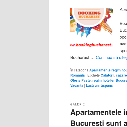
Ace
Boo
Bucu
opor
ava
spec
Bucharest …
Continuă să cite
În categoria
Apartamente regim hote
Romania
|
Etichete
Calatorii
,
cazare
Oferte Paste
,
regim hotelier Bucure
Vacanta
|
Lasă un răspuns
GALERIE
Apartamentele in
Bucuresti sunt a