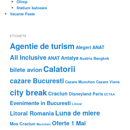
Olimp
Statiuni balneare
Vacante Paste
ETICHETE
Agentie de turism
Alegeri ANAT
All Inclusive
Antalya
ANAT
Austria
Bangkok
Calatorii
bilete avion
cazare Bucuresti
Cazare Munchen
Cazare Viena
city break
Craciun
Disneyland Paris
ECTAA
Evenimente in Bucuresti
Litoral
Luna de miere
Litoral Romania
Oferte 1 Mai
Mos Craciun
Munchen