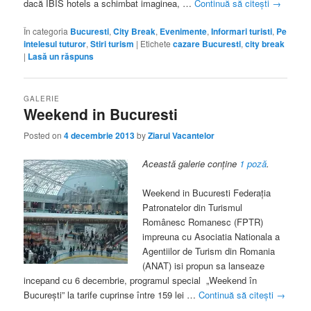
dacă IBIS hotels a schimbat imaginea, …
Continuă să citești
→
În categoria
Bucuresti
,
City Break
,
Evenimente
,
Informari turisti
,
Pe
intelesul tuturor
,
Stiri turism
|
Etichete
cazare Bucuresti
,
city break
|
Lasă un răspuns
GALERIE
Weekend in Bucuresti
Posted on
4 decembrie 2013
by
Ziarul Vacantelor
Această galerie conține
1 poză
.
Weekend in Bucuresti Federația
Patronatelor din Turismul
Românesc Romanesc (FPTR)
impreuna cu Asociatia Nationala a
Agentiilor de Turism din Romania
(ANAT) isi propun sa lanseaze
incepand cu 6 decembrie, programul special „Weekend în
București” la tarife cuprinse între 159 lei …
Continuă să citești
→