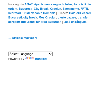
În categoria
ANAT
,
Apartamente regim hotelier
,
Asociatii din
turism
,
Bucuresti
,
City Break
,
Craciun
,
Evenimente
,
FPTR
,
Informari turisti
,
Vacanta Romania
|
Etichete
Calatorii
,
cazare
Bucuresti
,
city break
,
Mos Craciun
,
oferte cazare
,
transfer
aeroport Bucuresti
,
tur oras Bucuresti
|
Lasă un răspuns
Navigare
←
Articole mai vechi
în
articole
Powered by
Translate