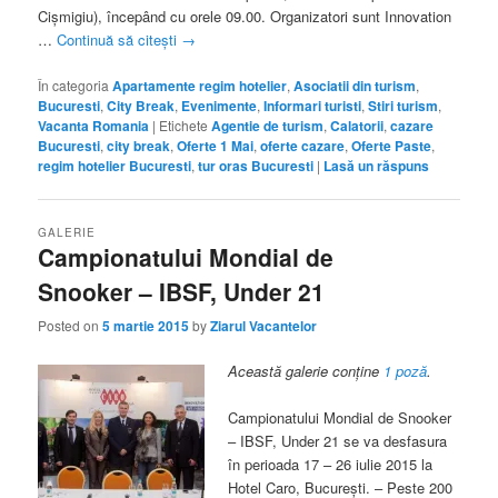
Cişmigiu), începând cu orele 09.00. Organizatori sunt Innovation
…
Continuă să citești
→
În categoria
Apartamente regim hotelier
,
Asociatii din turism
,
Bucuresti
,
City Break
,
Evenimente
,
Informari turisti
,
Stiri turism
,
Vacanta Romania
|
Etichete
Agentie de turism
,
Calatorii
,
cazare
Bucuresti
,
city break
,
Oferte 1 Mai
,
oferte cazare
,
Oferte Paste
,
regim hotelier Bucuresti
,
tur oras Bucuresti
|
Lasă un răspuns
GALERIE
Campionatului Mondial de
Snooker – IBSF, Under 21
Posted on
5 martie 2015
by
Ziarul Vacantelor
Această galerie conține
1 poză
.
Campionatului Mondial de Snooker
– IBSF, Under 21 se va desfasura
în perioada 17 – 26 iulie 2015 la
Hotel Caro, Bucureşti. – Peste 200