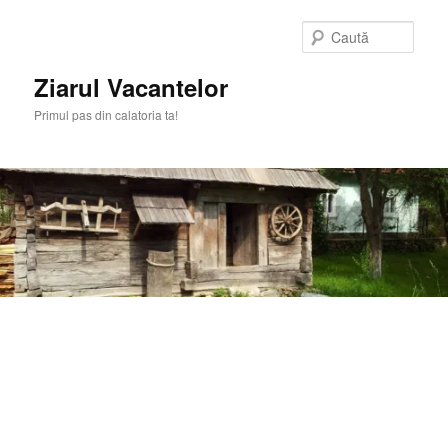
Sari
Sari
la
la
Caută
conținutul
conținutul
principal
secundar
Ziarul Vacantelor
Primul pas din calatoria ta!