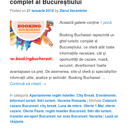
complet al Bucureştiului
Posted on
21 ianuarie 2016
by
Ziarul Vacantelor
Această galerie conține
1 poză
.
Booking Bucharest reprezintă un
ghid turistic complet al
Bucureştiului, ce oferă atât toate
informaţiile necesare, cât şi
oportunităţi de cazare, masă,
excursii, divertisment foarte
avantajoase ca preţ. De asemenea, site-ul oferă şi specialiştilor
informaţii utile, analize şi estimări. Booking Bucharest …
Continuă să citești
→
În categoria
Apartamente regim hotelier
,
City Break
,
Evenimente
,
Informari turisti
,
Stiri turism
,
Vacanta Romania
|
Etichete
Calatorii
,
cazare Bucuresti
,
city break
,
Luna de miere
,
Oferte 1 Mai
,
oferte
cazare
,
Oferte Paste
,
regim hotelier Bucuresti
,
Stiri din turism
,
transfer aeroport Bucuresti
,
tur oras Bucuresti
,
Vacanta
|
Lasă un
răspuns