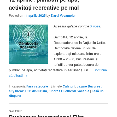
activități recreative pe mal
Posted on
11 aprilie 2025
by
Ziarul Vacantelor
Această galerie conține
3 poze
.
Sâmbătă, 12 aprilie, la
Debarcaderul de la Națiunile Unite,
Dâmbovița devine un loc de
explorare și relaxare. Între orele
17:00 – 20:00, bucureștenii și
turiștii se vor putea bucura de
plimbări pe apă, activități recreative în aer liber și un …
Continuă
să citești
→
În categoria
Fără categorie
|
Etichete
Calatorii
,
cazare Bucuresti
,
city break
,
Stiri din turism
,
tur oras Bucuresti
,
Vacanta
|
Lasă un
răspuns
GALERIE
Bucharest International Film