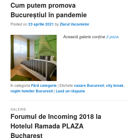
Cum putem promova
Bucureștiul în pandemie
Posted on
23 aprilie 2021
by
Ziarul Vacantelor
Această galerie conține
2 poze
.
În categoria
Fără categorie
|
Etichete
cazare Bucuresti
,
city break
,
regim hotelier Bucuresti
|
Lasă un răspuns
GALERIE
Forumul de Incoming 2018 la
Hotelul Ramada PLAZA
Bucharest