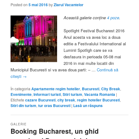
Posted on
5 mai 2016
by
Ziarul Vacantelor
Această galerie conține
4 poze
.
Spotlight Festival Bucharest 2016
Anul acesta va avea loc a doua
editie a Festivalului International al
Luminii Spotligh care se va
desfasura in perioada 05-08 mai
2016 in mai multe locatii din
Municipiul Bucuresti si va avea doua parti: – …
Continuă să
citești
→
În categoria
Apartamente regim hotelier
,
Bucuresti
,
City Break
,
Evenimente
,
Informari turisti
,
Stiri turism
,
Vacanta Romania
|
Etichete
cazare Bucuresti
,
city break
,
regim hotelier Bucuresti
,
Stiri din turism
,
tur oras Bucuresti
|
Lasă un răspuns
GALERIE
Booking Bucharest, un ghid