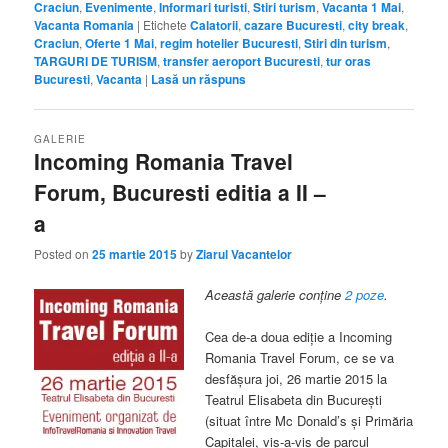
Craciun
,
Evenimente
,
Informari turisti
,
Stiri turism
,
Vacanta 1 Mai
,
Vacanta Romania
|
Etichete
Calatorii
,
cazare Bucuresti
,
city break
,
Craciun
,
Oferte 1 Mai
,
regim hotelier Bucuresti
,
Stiri din turism
,
TARGURI DE TURISM
,
transfer aeroport Bucuresti
,
tur oras
Bucuresti
,
Vacanta
|
Lasă un răspuns
GALERIE
Incoming Romania Travel
Forum, Bucuresti editia a II –
a
Posted on
25 martie 2015
by
Ziarul Vacantelor
Această galerie conține
2 poze
.
Cea de-a doua ediţie a Incoming
Romania Travel Forum, ce se va
desfăşura joi, 26 martie 2015 la
Teatrul Elisabeta din Bucureşti
(situat între Mc Donald’s şi Primăria
Capitalei, vis-a-vis de parcul