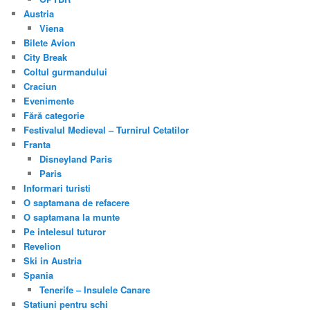
Austria
Viena
Bilete Avion
City Break
Coltul gurmandului
Craciun
Evenimente
Fără categorie
Festivalul Medieval – Turnirul Cetatilor
Franta
Disneyland Paris
Paris
Informari turisti
O saptamana de refacere
O saptamana la munte
Pe intelesul tuturor
Revelion
Ski in Austria
Spania
Tenerife – Insulele Canare
Statiuni pentru schi