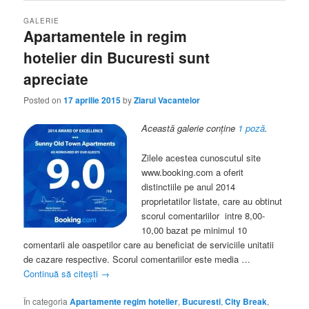
GALERIE
Apartamentele in regim
hotelier din Bucuresti sunt
apreciate
Posted on
17 aprilie 2015
by
Ziarul Vacantelor
Această galerie conține
1 poză
.
Zilele acestea cunoscutul site
www.booking.com a oferit
distinctiile pe anul 2014
proprietatilor listate, care au obtinut
scorul comentariilor intre 8,00-
10,00 bazat pe minimul 10
comentarii ale oaspetilor care au beneficiat de serviciile unitatii
de cazare respective. Scorul comentariilor este media …
Continuă să citești
→
În categoria
Apartamente regim hotelier
,
Bucuresti
,
City Break
,