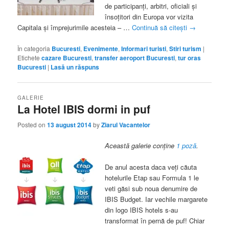
de participanţi, arbitri, oficiali şi
însoţitori din Europa vor vizita
Capitala şi împrejurimile acesteia – …
Continuă să citești
→
În categoria
Bucuresti
,
Evenimente
,
Informari turisti
,
Stiri turism
|
Etichete
cazare Bucuresti
,
transfer aeroport Bucuresti
,
tur oras
Bucuresti
|
Lasă un răspuns
GALERIE
La Hotel IBIS dormi in puf
Posted on
13 august 2014
by
Ziarul Vacantelor
Această galerie conține
1 poză
.
De anul acesta daca veţi căuta
hotelurile Etap sau Formula 1 le
veti găsi sub noua denumire de
IBIS Budget. Iar vechile margarete
din logo IBIS hotels s-au
transformat în pernă de puf! Chiar