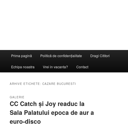
Meniu
Prima pagină
Politică de confidențialitate
Dragi Cititori
principal
Echipa noastra
Vrei in vacanta?
Contact
ARHIVE ETICHETE:
CAZARE BUCURESTI
GALERIE
CC Catch și Joy readuc la
Sala Palatului epoca de aur a
euro-disco