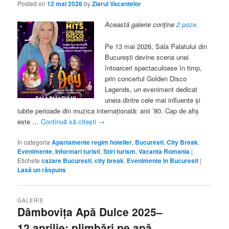
Posted on
12 mai 2026
by
Ziarul Vacantelor
Această galerie conține
2 poze
.
Pe 13 mai 2026, Sala Palatului din
București devine scena unei
întoarceri spectaculoase în timp,
prin concertul Golden Disco
Legends, un eveniment dedicat
uneia dintre cele mai influente și
iubite perioade din muzica internațională: anii ’80. Cap de afiș
este …
Continuă să citești
→
În categoria
Apartamente regim hotelier
,
Bucuresti
,
City Break
,
Evenimente
,
Informari turisti
,
Stiri turism
,
Vacanta Romania
|
Etichete
cazare Bucuresti
,
city break
,
Evenimente in Bucuresti
|
Lasă un răspuns
GALERIE
Dâmbovița Apă Dulce 2025–
12 aprilie: plimbări pe apă,