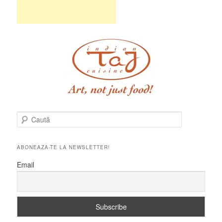
C
a
u
t
ABONEAZA-TE LA NEWSLETTER!
ă
Email