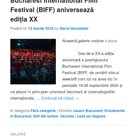
Festival (BIFF) aniversează
ediția XX
Posted on
12 martie 2024
by
Ziarul Vacantelor
Această galerie conține
4 poze
.
Cea de-a XX-a ediție
aniversară a prestigiosului
Bucharest International Film
Festival (BIFF, de urmărit site-ul
www.biff.com.ro) va avea loc în
perioada 19-29 septembrie 2024 și
va aduce în prim-plan universul fascinant al cinematografiei
internaționale, …
Continuă să citești
→
În categoria
Fără categorie
|
Etichete
cazare Bucuresti
,
Evenimente
in Bucuresti
,
Stiri din turism
,
Vacanta
|
Lasă un răspuns
GALERIE