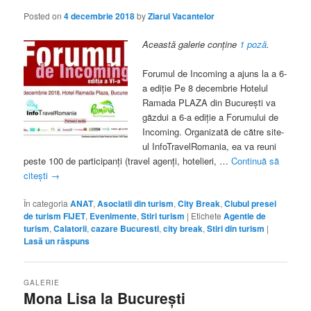
Posted on
4 decembrie 2018
by
Ziarul Vacantelor
Această galerie conține
1 poză
.
Forumul de Incoming a ajuns la a 6-
a ediție Pe 8 decembrie Hotelul
Ramada PLAZA din București va
găzdui a 6-a ediție a Forumului de
Incoming. Organizată de către site-
ul InfoTravelRomania, ea va reuni
peste 100 de participanți (travel agenți, hotelieri, …
Continuă să
citești
→
În categoria
ANAT
,
Asociatii din turism
,
City Break
,
Clubul presei
de turism FIJET
,
Evenimente
,
Stiri turism
|
Etichete
Agentie de
turism
,
Calatorii
,
cazare Bucuresti
,
city break
,
Stiri din turism
|
Lasă un răspuns
GALERIE
Mona Lisa la București