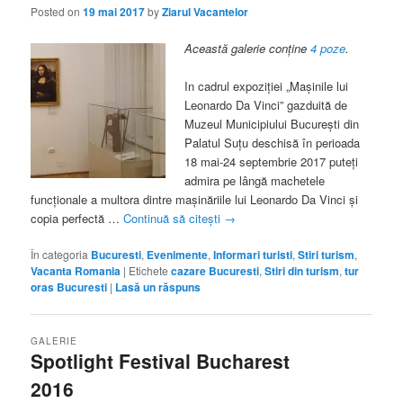
Posted on
19 mai 2017
by
Ziarul Vacantelor
Această galerie conține
4 poze
.
In cadrul expoziției „Mașinile lui
Leonardo Da Vinci” gazduită de
Muzeul Municipiului București din
Palatul Suțu deschisă în perioada
18 mai-24 septembrie 2017 puteți
admira pe lângă machetele
funcționale a multora dintre mașinăriile lui Leonardo Da Vinci și
copia perfectă …
Continuă să citești
→
În categoria
Bucuresti
,
Evenimente
,
Informari turisti
,
Stiri turism
,
Vacanta Romania
|
Etichete
cazare Bucuresti
,
Stiri din turism
,
tur
oras Bucuresti
|
Lasă un răspuns
GALERIE
Spotlight Festival Bucharest
2016