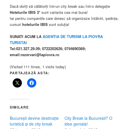
Dacă doriţi să călătoriţi într-un city break sau într-o delegaţie
Hotelurile IBIS
3*
sunt varianta cea mai buna!
Iar pentru companiile care doresc să organizeze întâlniri, şedinţe,
cursuri
hotelurile IBIS
sunt soluţia!
SUNATI ACUM LA
AGENTIA DE TURISM LA PIOVRA
TURISTA
!
Tel:021.327.29.09; 0722202626; 0744690369;
email:rezervari@lapiovra.ro
(Visited 111 times, 1 visits today)
PARTAJEAZĂ ASTA:
SIMILARE
Bucureşti devine destinaţie
City Break la Bucuresti? O
turistică şi de city break
idee geniala!