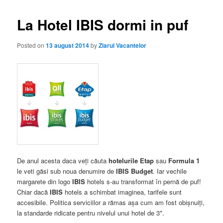
La Hotel IBIS dormi in puf
Posted on
13 august 2014
by
Ziarul Vacantelor
De anul acesta daca veţi căuta
hotelurile Etap
sau
Formula 1
le veti găsi sub noua denumire de
IBIS Budget
. Iar vechile
margarete din logo
IBIS
hotels s-au transformat în pernă de puf!
Chiar dacă
IBIS
hotels a schimbat imaginea, tarifele sunt
accesibile. Politica serviciilor a rămas aşa cum am fost obişnuiţi,
la standarde ridicate pentru nivelul unui hotel de 3*.