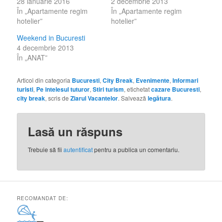
28 ianuarie 2016
2 decembrie 2013
În „Apartamente regim
În „Apartamente regim
hotelier”
hotelier”
Weekend in Bucuresti
4 decembrie 2013
În „ANAT”
Articol din categoria
Bucuresti
,
City Break
,
Evenimente
,
Informari
turisti
,
Pe intelesul tuturor
,
Stiri turism
, etichetat
cazare Bucuresti
,
city break
, scris de
Ziarul Vacantelor
. Salvează
legătura
.
Lasă un răspuns
Trebuie să fii
autentificat
pentru a publica un comentariu.
RECOMANDAT DE: