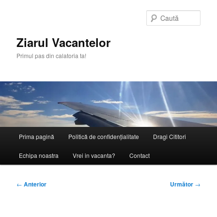
Sari
la
Caută
conținutul
principal
Ziarul Vacantelor
Primul pas din calatoria ta!
Meniu
Prima pagină
Politică de confidențialitate
Dragi Cititori
principal
Echipa noastra
Vrei in vacanta?
Contact
Navigare
←
Anterior
Următor
→
în
articole