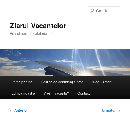
Sari
la
Caută
conținutul
principal
Ziarul Vacantelor
Primul pas din calatoria ta!
Meniu
Prima pagină
Politică de confidențialitate
Dragi Cititori
principal
Echipa noastra
Vrei in vacanta?
Contact
Navigare
←
Anterior
Următor
→
în
articole