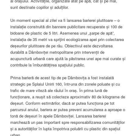
al orașului. Activitățile, organizate atât pe apă, cât și pe mal,
sunt destinate copiilor și adulților.
Un moment special al zilei va fi lansarea barierei plutitoare – o
instalație construită din bannere publicitare recuperate și 100 de
bidoane de plastic de 5 litri. Asemenea unui „șarpe de apă”,
instalația de 35 metri va sprijini ecologizarea apei prin colectarea
deșeurilor plutitoare de pe râu. Obiectivul este dezvoltarea
durabilă a Dâmboviței metropolitane prin intervenții de
acupunctură urbană care ajută la păstrarea unei ape mai curate și
contribuie la îmbunătățirea spațiului public.
Prima barieră de acest tip de pe Dâmbovița a fost instalată
strategic pe Splaiul Unirii 160, într-una din zonele poluate și cu
trafic de mare viteză ale râului în oraș. În prima lună de
funcționare, a reușit să colecteze aproximativ 80 de kilograme de
deșeuri. Conform estimărilor, dacă ar putea funcționa pe tot
parcursul anului, bariera ar putea preveni acumularea a aproape o
tonă de deșeuri în apele Dâmboviței. Lansarea barierei
marchează un pas important spre responsabilizarea comunităților
și a autorităților în lupta împotriva poluării cu plastic din spațiul
urban.