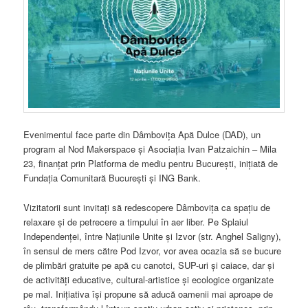
Evenimentul face parte din Dâmbovița Apă Dulce (DAD), un
program al Nod Makerspace și Asociația Ivan Patzaichin – Mila
23, finanțat prin Platforma de mediu pentru București, inițiată de
Fundația Comunitară București și ING Bank.
Vizitatorii sunt invitați să redescopere Dâmbovița ca spațiu de
relaxare și de petrecere a timpului în aer liber. Pe Splaiul
Independenței, între Națiunile Unite și Izvor (str. Anghel Saligny),
în sensul de mers către Pod Izvor, vor avea ocazia să se bucure
de plimbări gratuite pe apă cu canotci, SUP-uri și caiace, dar și
de activități educative, cultural-artistice și ecologice organizate
pe mal. Inițiativa își propune să aducă oamenii mai aproape de