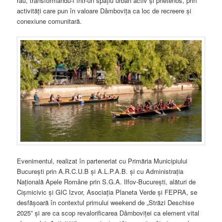
râu, transformându-l într-un spațiu urban activ și prietenos, prin
activități care pun în valoare Dâmbovița ca loc de recreere și
conexiune comunitară.
Evenimentul, realizat în parteneriat cu Primăria Municipiului
București prin A.R.C.U.B și A.L.P.A.B. și cu Administrația
Națională Apele Române prin S.G.A. Ilfov-București, alături de
Cișmicivic și GIC Izvor, Asociația Planeta Verde și FEPRA, se
desfășoară în contextul primului weekend de „Străzi Deschise
2025” și are ca scop revalorificarea Dâmboviței ca element vital