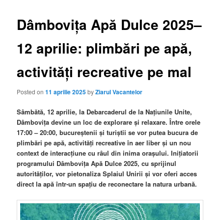
Dâmbovița Apă Dulce 2025–
12 aprilie: plimbări pe apă,
activități recreative pe mal
Posted on
11 aprilie 2025
by
Ziarul Vacantelor
Sâmbătă, 12 aprilie, la Debarcaderul de la Națiunile Unite,
Dâmbovița devine un loc de explorare și relaxare. Între orele
17:00 – 20:00, bucureștenii și turiștii se vor putea bucura de
plimbări pe apă, activități recreative în aer liber și un nou
context de interacțiune cu râul din inima orașului. Inițiatorii
programului Dâmbovița Apă Dulce 2025, cu sprijinul
autorităților, vor pietonaliza Splaiul Unirii și vor oferi acces
direct la apă într-un spațiu de reconectare la natura urbană.