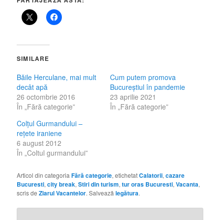
SIMILARE
Băile Herculane, mai mult
Cum putem promova
decât apă
Bucureștiul în pandemie
26 octombrie 2016
23 aprilie 2021
În „Fără categorie”
În „Fără categorie”
Colţul Gurmandului –
reţete iraniene
6 august 2012
În „Coltul gurmandului”
Articol din categoria
Fără categorie
, etichetat
Calatorii
,
cazare
Bucuresti
,
city break
,
Stiri din turism
,
tur oras Bucuresti
,
Vacanta
,
scris de
Ziarul Vacantelor
. Salvează
legătura
.