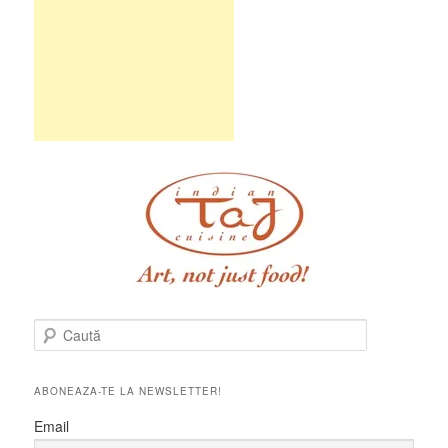
C
a
u
t
ABONEAZA-TE LA NEWSLETTER!
ă
Email