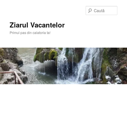
Sari
Sari
la
la
Caută
conținutul
conținutul
principal
secundar
Ziarul Vacantelor
Primul pas din calatoria ta!