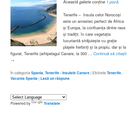
Această galerie conține
1 poză
.
Tenerife – Insula celor Norocoşi
este un amestec perfect de Africa
şi Europa, la confluenţa dintre rase
şi tradiţii, în care vegetaţia
luxuriantă străjuieşte cu graţie
plajele fierbinţi şi la propiu, dar şi la
figurat, Tenerife (arhipelagul Canare, la 300 …
Continuă să citești
→
În categoria
Spania
,
Tenerife - Insulele Canare
|
Etichete
Tenerife
,
Vacanta Spania
|
Lasă un răspuns
Powered by
Translate