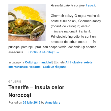
Această galerie conține
1 poză
.
Ghormeh sabzy O reţetă veche de
peste 1000 de ani, Ghormeh sabzy
(tocană de verdeţuri) este o
mâncare naţională iraniană.
Principalele ingrediente sunt un
amestec de ierburi sotate – în
principal pătrunjel, praz sau ceapă verde, coriandru şi spanac,
asezonate …
Continuă să citești
→
În categoria
Coltul gurmandului
|
Etichete
All Inclusive
,
retete
internationale
,
Vacanta
|
Lasă un răspuns
GALERIE
Tenerife – Insula celor
Norocoşi
Posted on
26 iulie 2012
by
Anne Mary