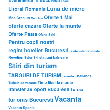
Evenimente in Bucuresti
Litoral
Luna de miere
Litoral Romania
Oferte 1 Mai
Mos Craciun
Munchen
oferte cazare
Oferte la munte
Oferte Paste
Oferte Schi
Pentru copii nostri
regim hotelier Bucuresti
retete internationale
Revelion
statiuni balneare
Sejur
Ski
Stiri din turism
TARGURI DE TURISM
Thailanda
Tenerife
Timp liber la munte
Tichete de vacanta
transfer aeroport Bucuresti
Turcia
Vacanta
tur oras Bucuresti
Vacanta Spania