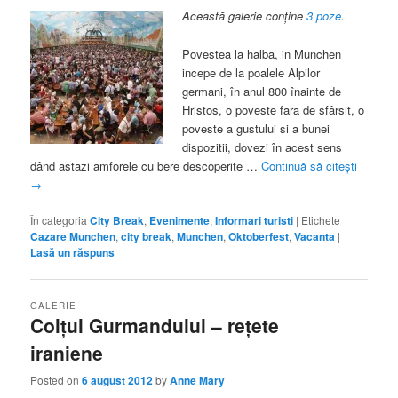
Această galerie conține
3 poze
.
Povestea la halba, in Munchen
incepe de la poalele Alpilor
germani, în anul 800 înainte de
Hristos, o poveste fara de sfârsit, o
poveste a gustului si a bunei
dispozitii, dovezi în acest sens
dând astazi amforele cu bere descoperite …
Continuă să citești
→
În categoria
City Break
,
Evenimente
,
Informari turisti
|
Etichete
Cazare Munchen
,
city break
,
Munchen
,
Oktoberfest
,
Vacanta
|
Lasă un răspuns
GALERIE
Colţul Gurmandului – reţete
iraniene
Posted on
6 august 2012
by
Anne Mary