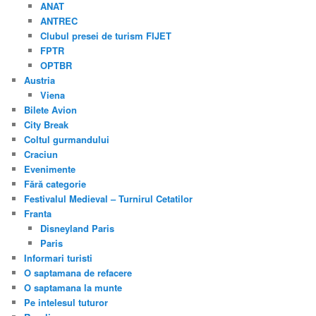
ANAT
ANTREC
Clubul presei de turism FIJET
FPTR
OPTBR
Austria
Viena
Bilete Avion
City Break
Coltul gurmandului
Craciun
Evenimente
Fără categorie
Festivalul Medieval – Turnirul Cetatilor
Franta
Disneyland Paris
Paris
Informari turisti
O saptamana de refacere
O saptamana la munte
Pe intelesul tuturor