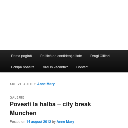
Meniu
Prima pagină
Politică de confidențialitate
Dragi Cititori
principal
Echipa noastra
Vrei in vacanta?
Contact
Anne Mary
ARHIVE AUTOR:
GALERIE
Povesti la halba – city break
Munchen
Posted on
14 august 2012
by
Anne Mary