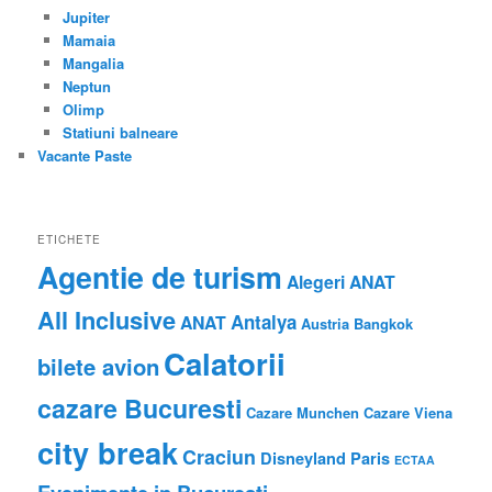
Jupiter
Mamaia
Mangalia
Neptun
Olimp
Statiuni balneare
Vacante Paste
ETICHETE
Agentie de turism
Alegeri ANAT
All Inclusive
Antalya
ANAT
Austria
Bangkok
Calatorii
bilete avion
cazare Bucuresti
Cazare Munchen
Cazare Viena
city break
Craciun
Disneyland Paris
ECTAA