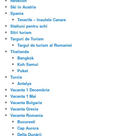
Revelion
Ski in Austria
Spania
Tenerife – Insulele Canare
Statiuni pentru schi
Stiri turism
Targuri de Turism
Targul de turism al Romaniei
Thailanda
Bangkok
Koh Samui
Puket
Turcia
Antalya
Vacanta 1 Decembrie
Vacanta 1 Mai
Vacanta Bulgaria
Vacanta Grecia
Vacanta Romania
Bucuresti
Cap Aurora
Delta Dunării