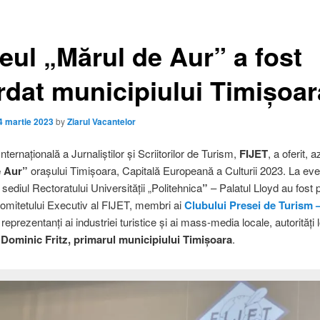
eul „Mărul de Aur” a fost
rdat municipiului Timișoar
4 martie 2023
by
Ziarul Vacantelor
nternațională a Jurnaliștilor și Scriitorilor de Turism,
FIJET
, a oferit, a
e Aur”
orașului Timișoara, Capitală Europeană a Culturii 2023. La ev
sediul Rectoratului Universității „Politehnica
”
– Palatul Lloyd au fost 
mitetului Executiv al FIJET, membri ai
Clubului Presei de Turism 
 reprezentanți ai industriei turistice și ai mass-media locale, autorități 
i
Dominic Fritz, primarul municipiului Timișoara
.