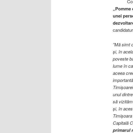
Considera
„Pomme d’
unei pers
dezvoltar
candidatur
”Mă simt o
și, în ace
poveste baz
lume în ca
aceea cred 
importantă
Timișoarei 
unul dintre
să vizităm 
și, în ace
Timișoara 
Capitală C
primarul m