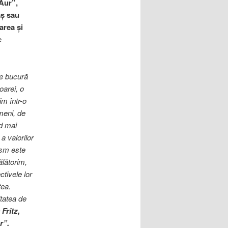
Aur”,
aş sau
area și
e
ne bucură
arei, o
im într-o
meni, de
nd mai
a valorilor
rism este
ălătorim,
ctivele lor
tea.
tatea de
Fritz,
r”.