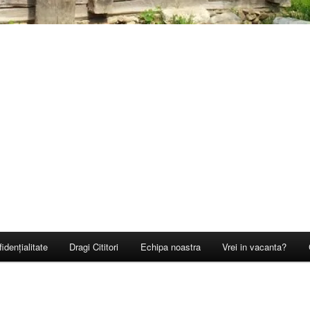
idențialitate
Dragi Cititori
Echipa noastra
Vrei in vacanta?