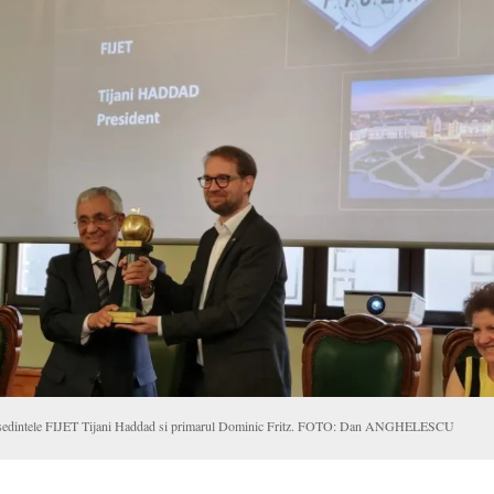
ședintele FIJET Tijani Haddad si primarul Dominic Fritz. FOTO: Dan ANGHELESCU