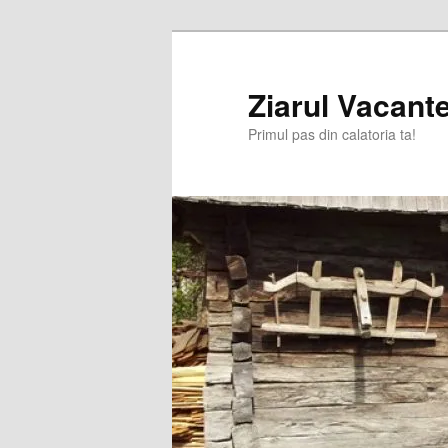
Sari
la
conținutul
Ziarul Vacante
principal
Primul pas din calatoria ta!