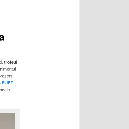
a
zi,
trofeul
enimentul
prezenți
– FIJET
locale