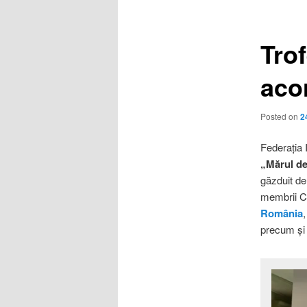
articole
Trof
aco
Posted on
2
Federația I
„Mărul d
găzduit de 
membrii Co
România
,
precum ș