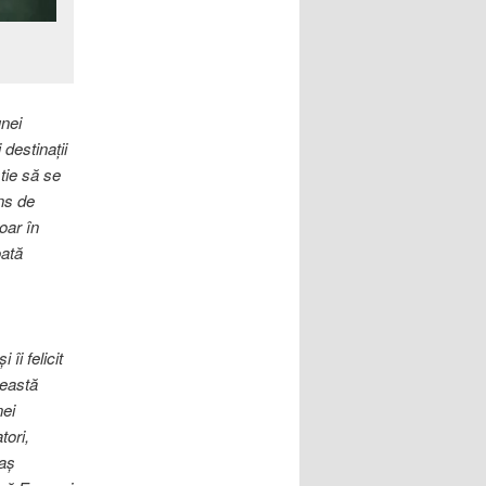
nei
 destinații
știe să se
ns de
oar în
oată
i felicit
ceastă
nei
tori,
raș