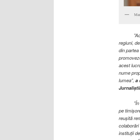
Mar
”Acest tr
regiuni, de
din partea 
promoveze 
acest lucru
nume propri
lumea”,
a 
Jurnaliști
”În primul
pe timișor
reușită re
colaborări 
instituții