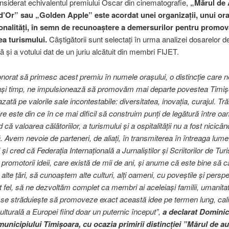
t echivalentul premiului Oscar din cinematografie,
„Mărul de 
Or” sau „Golden Apple” este acordat unei organizaţii, unui or
onalităţi, în semn de recunoaştere a demersurilor pentru promov
ea turismului.
Câştigătorii sunt selectaţi în urma analizei dosarelor d
ă şi a votului dat de un juriu alcătuit din membri FIJET.
norat să primesc acest premiu în numele orașului, o distincție care 
lași timp, ne impulsionează să promovăm mai departe povestea Timișo
ată pe valorile sale incontestabile: diversitatea, inovația, curajul. Tră
re este din ce în ce mai dificil să construim punți de legătură între oa
că valoarea călătoriilor, a turismului și a ospitalității nu a fost nicicâ
. Avem nevoie de parteneri, de aliați, în transmiterea în întreaga lume 
și cred că Federația Internațională a Jurnaliștilor și Scriitorilor de Tu
 promotorii ideii, care există de mii de ani, și anume că este bine să c
alte țări, să cunoaștem alte culturi, alți oameni, cu poveștile și perspe
st fel, să ne dezvoltăm complet ca membri ai aceleiași familii, umanita
se străduiește să promoveze exact această idee pe termen lung, cali
ulturală a Europei fiind doar un puternic început”,
a declarat Dominic 
unicipiului Timișoara, cu ocazia primirii distincției ”Mărul de au