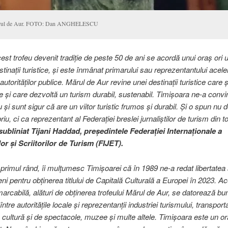
ul de Aur. FOTO: Dan ANGHELESCU
ofeu devenit tradiție de peste 50 de ani se acordă unui oraș ori u
stinații turistice, și este înmânat primarului sau reprezentantului acelei
autorităților publice. Mărul de Aur revine unei destinații turistice care 
și care dezvoltă un turism durabil, sustenabil. Timișoara ne-a convi
 și sunt sigur că are un viitor turistic frumos și durabil. Și o spun nu d
u, ci ca reprezentant al Federației breslei jurnaliștilor de turism din t
subliniat Tijani Haddad, președintele Federației Internaționale a
lor și Scriitorilor de Turism (FIJET).
 rând, îi mulțumesc Timișoarei că în 1989 ne-a redat libertatea și î
eni pentru obținerea titlului de Capitală Culturală a Europei în 2023. A
marcabilă, alături de obținerea trofeului Mărul de Aur, se datorează bu
între autoritățile locale și reprezentanții industriei turismului, transporta
 de cultură și de spectacole, muzee și multe altele. Timișoara este un o