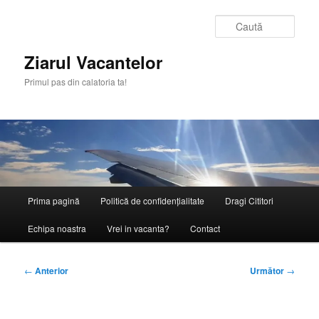
Sari
la
Caută
conținutul
principal
Ziarul Vacantelor
Primul pas din calatoria ta!
Meniu
Prima pagină
Politică de confidențialitate
Dragi Cititori
principal
Echipa noastra
Vrei in vacanta?
Contact
Navigare
←
Anterior
Următor
→
în
articole