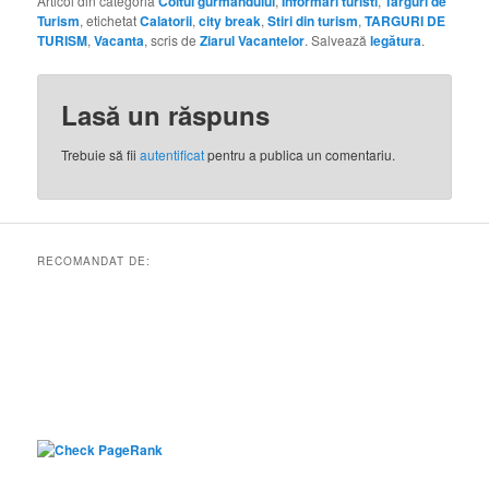
Articol din categoria
Coltul gurmandului
,
Informari turisti
,
Targuri de
Turism
, etichetat
Calatorii
,
city break
,
Stiri din turism
,
TARGURI DE
TURISM
,
Vacanta
, scris de
Ziarul Vacantelor
. Salvează
legătura
.
Lasă un răspuns
Trebuie să fii
autentificat
pentru a publica un comentariu.
RECOMANDAT DE: