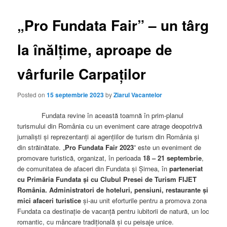
„Pro Fundata Fair” – un târg
la înălţime, aproape de
vârfurile Carpaţilor
Posted on
15 septembrie 2023
by
Ziarul Vacantelor
Fundata revine în această toamnă în prim-planul
turismului din România cu un eveniment care atrage deopotrivă
jurnaliști și reprezentanți ai agențiilor de turism din România și
din străinătate. „
Pro Fundata Fair 2023
” este un eveniment de
promovare turistică, organizat, în perioada
18 – 21 septembrie
,
de comunitatea de afaceri din Fundata și Șirnea, în
parteneriat
cu Primăria Fundata și cu Clubul Presei de Turism FIJET
România. Administratori de hoteluri, pensiuni, restaurante și
mici afaceri turistice
și-au unit eforturile pentru a promova zona
Fundata ca destinație de vacanță pentru iubitorii de natură, un loc
romantic, cu mâncare tradițională și cu peisaje unice.