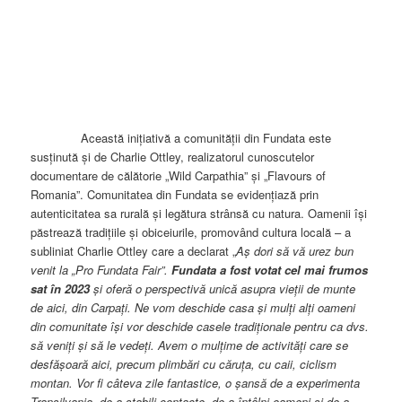
Această inițiativă a comunității din Fundata este
susținută și de Charlie Ottley, realizatorul cunoscutelor
documentare de călătorie „Wild Carpathia” și „Flavours of
Romania”. Comunitatea din Fundata se evidențiază prin
autenticitatea sa rurală și legătura strânsă cu natura. Oamenii își
păstrează tradițiile și obiceiurile, promovând cultura locală – a
subliniat Charlie Ottley care a declarat „
Aş dori să
vă urez bun
venit la „Pro Fundata Fair”.
Fundata a fost votat cel mai frumos
sat în 2023
și oferă o perspectivă unică asupra vieții de munte
de aici, din Carpați. Ne vom deschide casa și mulți alți oameni
din comunitate își vor deschide casele tradiționale pentru ca dvs.
să veniţi şi să le vedeţi. Avem o mulţime de activităţi care se
desfăşoară aici, precum plimbări cu căruţa, cu caii, ciclism
montan. Vor fi câteva zile fantastice, o șansă de a experimenta
Transilvania, de a stabili contacte, de a întâlni oameni și de a