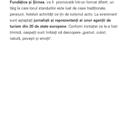
Fundățica și Șirnea
, va fi promovată într-un format diferit, un
târg la care locul standurilor este luat de case tradiționale,
pensiuni, hoteluri activități ce țin de turismul activ. La eveniment
sunt așteptați
jurnaliști și reprezentanți ai unor agenții de
turism din 20 de state europene
. Conform invitației ce le-a fost
trimisă, oaspeții sunt îmbiați să descopere „gusturi, culori,
natură, povești și emoții”.