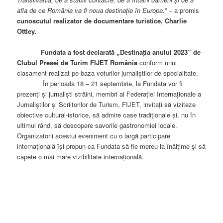
afla de ce România va fi noua destinație în Europa.
” – a promis
cunoscutul realizator de documentare turistice, Charlie
Ottley.
Fundata a fost declarată „Destinația anului 2023” de
Clubul Presei de Turim FIJET România
conform unui
clasament realizat pe baza voturilor jurnaliștilor de specialitate.
În perioada 18 – 21 septembrie, la Fundata vor fi
prezenți şi jurnaliști străini, membri ai Federației Internaționale a
Jurnaliștilor și Scriitorilor de Turism, FIJET, invitați să viziteze
obiective cultural-istorice, să admire case tradiționale și, nu în
ultimul rând, să descopere savorile gastronomiei locale.
Organizatorii acestui eveniment cu o largă participare
internațională își propun ca Fundata să fie mereu la înălțime și să
capete o mai mare vizibilitate internațională.