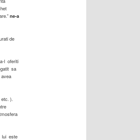
inta
chet
are.”
ne-a
urati de
-l oferiti
egatit sa
i avea
etc. ).
ntre
atmosfera
l lui este