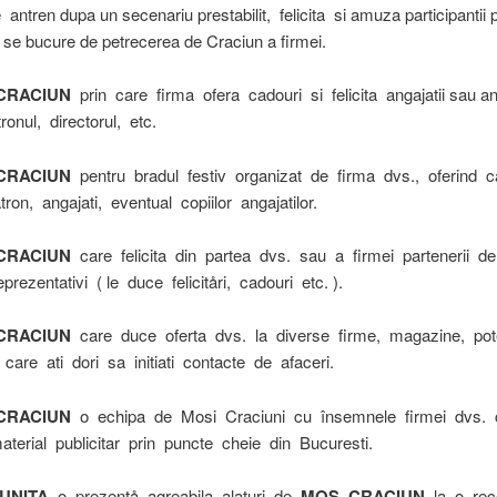
antren dupa un secenariu prestabilit, felicita si amuza participantii 
 se bucure de petrecerea de Craciun a firmei.
CRACIUN
prin care firma ofera cadouri si felicita angajatii sau an
tronul, directorul, etc.
CRACIUN
pentru bradul festiv organizat de firma dvs., oferind 
atron, angajati, eventual copiilor angajatilor.
CRACIUN
care felicita din partea dvs. sau a firmei partenerii de
prezentativi ( le duce felicitåri, cadouri etc. ).
CRACIUN
care duce oferta dvs. la diverse firme, magazine, pote
u care ati dori sa initiati contacte de afaceri.
CRACIUN
o echipa de Mosi Craciuni cu însemnele firmei dvs.
terial publicitar prin puncte cheie din Bucuresti.
UNITA
o prezentå agreabila alaturi de
MOS CRACIUN
la o rec