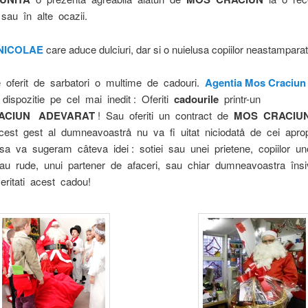
sau în alte ocazii.
NICOLAE
care aduce dulciuri, dar si o nuielusa copiilor neastamparat
oferit de sarbatori o multime de cadouri.
Agentia Mos Craciu
dispozitie pe cel mai inedit : Oferiti
cadourile
printr-un
ACIUN ADEVARAT
! Sau oferiti un contract de
MOS CRACIU
cest gest al dumneavoastrå nu va fi uitat niciodatå de cei aprop
va sugeram câteva idei : sotiei sau unei prietene, copiilor u
 sau rude, unui partener de afaceri, sau chiar dumneavoastra îns
ritati acest cadou!