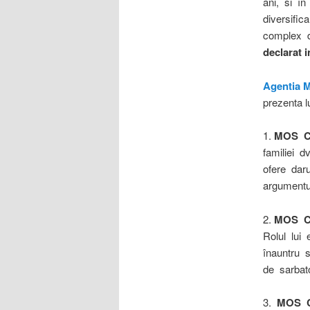
ani, si în
diversific
complex de
declarat 
Agentia 
prezenta l
1.
MOS C
familiei 
ofere dar
argumentu
2.
MOS C
Rolul lui 
înauntru s
de sarbat
3.
MOS 