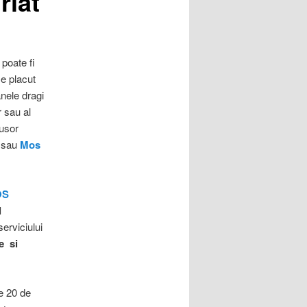
riat
 poate fi
Ce placut
nele dragi
r sau al
 usor
sau
Mos
OS
l
serviciului
e si
e 20 de