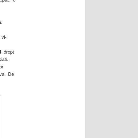
i.
n
vi-l
N
drept
iati.
nor
iva. De