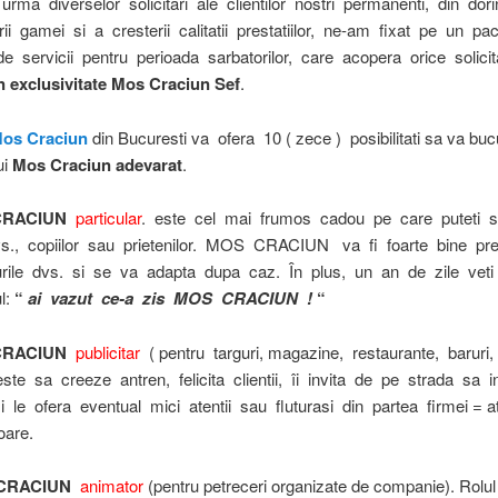
 urma diverselor solicitari ale clientilor nostri permanenti, din dor
arii gamei si a cresterii calitatii prestatiilor, ne-am fixat pe un pa
 servicii pentru perioada sarbatorilor, care acopera orice solicit
in exclusivitate Mos Craciun Sef
.
Mos Craciun
din Bucuresti va ofera 10 ( zece ) posibilitati sa va buc
ui
Mos Craciun adevarat
.
RACIUN
particular
. este cel mai frumos cadou pe care puteti sa
dvs., copiilor sau prietenilor. MOS CRACIUN va fi foarte bine pr
urile dvs. si se va adapta dupa caz. În plus, un an de zile vet
l:
“
ai
vazut ce-a zis MOS CRACIUN !
“
RACIUN
publicitar
( pentru targuri, magazine, restaurante, baruri, 
este sa creeze antren, felicita clientii, îi invita de pe strada sa i
i le ofera eventual mici atentii sau fluturasi din partea firmei = 
oare.
CRACIUN
animator
(pentru petreceri organizate de companie). Rolu