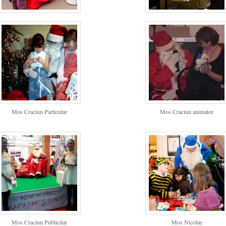
Mos Craciun Particular
Mos Craciun animator
Mos Craciun Publicitar
Mos Nicolae