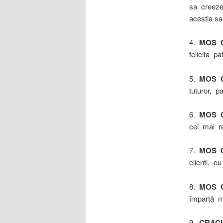
sa creeze 
acestia sa
4.
MOS 
felicita pa
5.
MOS 
tuturor, p
6.
MOS 
cei mai re
7.
MOS 
clienti, c
8.
MOS 
împartå ma
9.
CRACI