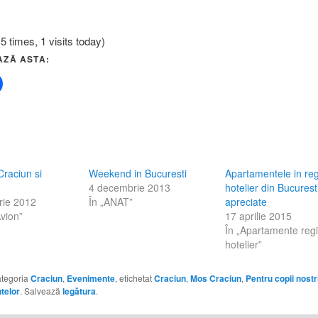
5 times, 1 visits today)
AZĂ ASTA:
Craciun si
Weekend in Bucuresti
Apartamentele in re
4 decembrie 2013
hotelier din Bucurest
rie 2012
În „ANAT”
apreciate
Avion”
17 aprilie 2015
În „Apartamente reg
hotelier”
categoria
Craciun
,
Evenimente
, etichetat
Craciun
,
Mos Craciun
,
Pentru copii nostr
telor
. Salvează
legătura
.