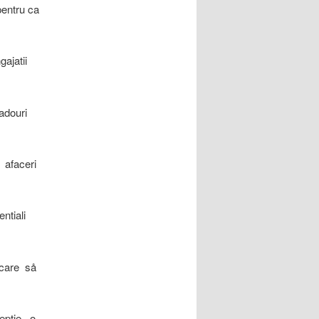
pentru ca
gajatii
cadouri
 afaceri
ntiali
 care så
eptie, o