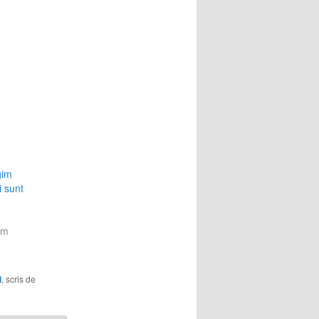
gim
i sunt
im
i
, scris de