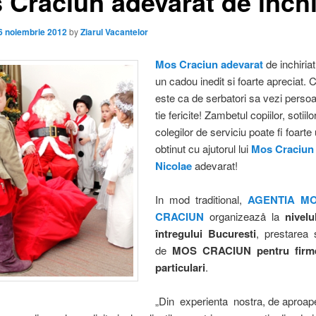
 Craciun adevarat de inchi
6 noiembrie 2012
by
Ziarul Vacantelor
Mos Craciun adevarat
de inchiriat
un cadou inedit si foarte apreciat. 
este ca de serbatori sa vezi persoa
tie fericite! Zambetul copiilor, sotiilo
colegilor de serviciu poate fi foarte
obtinut cu ajutorul lui
Mos Craciun
Nicolae
adevarat!
In mod traditional,
AGENTIA M
CRACIUN
organizeazå la
nivelu
întregului Bucuresti
, prestarea 
de
MOS CRACIUN pentru firm
particulari
.
„Din experienta nostra, de aproap