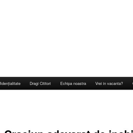
idențialitate
Dragi Cititori
Echipa noastra
Vrei in vacanta?