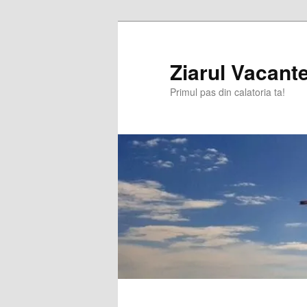
Sari
la
conținutul
Ziarul Vacante
principal
Primul pas din calatoria ta!