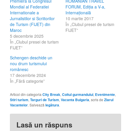
Premieră la Congresul
ROMANIAN TRAVEL
Mondial al Federatiei
FORUM, Ediţia a V-a,
Internationale a
Internațională
Jurnalistilor si Scriitorilor
10 martie 2017
de Turism (FIJET) din
În „Clubul presei de turism
Maroc
FIJET”
5 decembrie 2025
În „Clubul presei de turism
FIJET”
Schengen deschide un
nou drum turismului
românesc
17 decembrie 2024
În „Fără categorie”
Articol din categoria
City Break
,
Coltul gurmandului
,
Evenimente
,
Stiri turism
,
Targuri de Turism
,
Vacanta Bulgaria
, scris de
Ziarul
Vacantelor
. Salvează
legătura
.
Lasă un răspuns