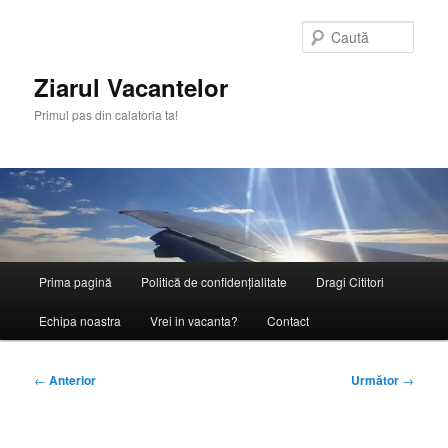
Sari
la
Caută
conținutul
principal
Ziarul Vacantelor
Primul pas din calatoria ta!
Meniu
Prima pagină
Politică de confidențialitate
Dragi Cititori
principal
Echipa noastra
Vrei in vacanta?
Contact
Navigare
←
Anterior
Următor
→
în
articole