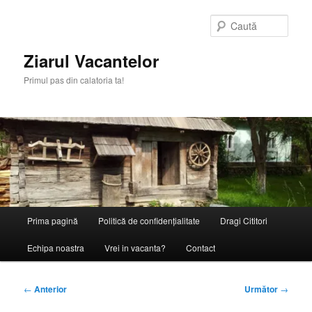
Sari
la
Caută
conținutul
principal
Ziarul Vacantelor
Primul pas din calatoria ta!
Meniu
Prima pagină
Politică de confidențialitate
Dragi Cititori
principal
Echipa noastra
Vrei in vacanta?
Contact
Navigare
←
Anterior
Următor
→
în