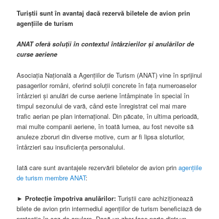
Turiștii sunt în avantaj dacă rezervă biletele de avion prin
agențiile de turism
ANAT oferă soluții în contextul întârzierilor și anulărilor de
curse aeriene
Asociația Națională a Agențiilor de Turism (ANAT) vine în sprijinul
pasagerilor români, oferind soluții concrete în fața numeroaselor
întârzieri și anulări de curse aeriene întâmpinate în special în
timpul sezonului de vară, când este înregistrat cel mai mare
trafic aerian pe plan internațional. Din păcate, în ultima perioadă,
mai multe companii aeriene, în toată lumea, au fost nevoite să
anuleze zboruri din diverse motive, cum ar fi lipsa sloturilor,
întârzieri sau insuficiența personalului.
Iată care sunt avantajele rezervării biletelor de avion prin
agențiile
de turism membre ANAT
:
►
Protecție împotriva anulărilor:
Turiștii care achiziționează
bilete de avion prin intermediul agențiilor de turism beneficiază de
protecție în caz de anulare. Dacă un zbor face parte dintr-un