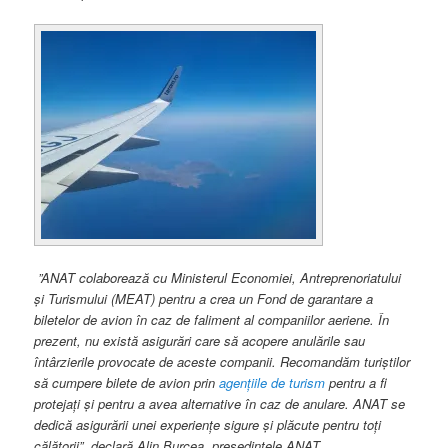
”ANAT colaborează cu Ministerul Economiei, Antreprenoriatului
și Turismului (MEAT) pentru a crea un Fond de garantare a
biletelor de avion în caz de faliment al companiilor aeriene. În
prezent, nu există asigurări care să acopere anulările sau
întârzierile provocate de aceste companii. Recomandăm turiștilor
să cumpere bilete de avion prin
agențiile de turism
pentru a fi
protejați și pentru a avea alternative în caz de anulare. ANAT se
dedică asigurării unei experiențe sigure și plăcute pentru toți
călătorii”, declară Alin Burcea, președintele ANAT.