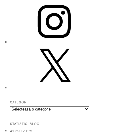
Instagram
X
CATEGORII
Categorii
STATISTICI BLOG
41.590 vizite