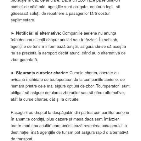
pachet de călătorie, agențiile sunt obligate, conform legii, să
găsească soluții de repatriere a pasagerilor fără costuri
suplimentare.
►
Notificări și alternative:
Companiile aeriene nu anunță
întotdeauna clienții despre anulări sau întârzieri. În schimb,
agențiile de turism informează turiștii, asigurându-se că aceștia
nu se prezintă la aeroport decât atunci când au o alternativă de
zbor garantată.
►
Siguranța curselor charter:
Cursele charter, operate cu
avioane închiriate de touroperatori de la companiile aeriene, se
numără printre cele mai sigure opțiuni de zbor. Touroperatorii sunt
obligați să asigure derularea zborurilor sau să ofere alternative,
atât la curse charter, cât și la circuite.
Pasagerii au dreptul la despăgubiri din partea companiilor aeriene
în anumite condiții, plus cazare și masă dacă sunt întârzieri
foarte mari sau anulări care periclitează revenirea pasagerului la
destinație, însă agențiile de turism pot asigura rapid o alternativă
de transport.