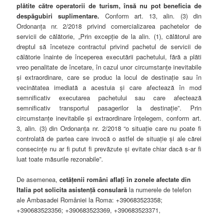
plătite către operatorii de turism, însă nu pot beneficia de
despăgubiri suplimentare.
Conform art. 13, alin. (3) din
Ordonanța nr. 2/2018 privind comercializarea pachetelor de
servicii de călătorie, „Prin excepție de la alin. (1), călătorul are
dreptul să înceteze contractul privind pachetul de servicii de
călătorie înainte de începerea executării pachetului, fără a plăti
vreo penalitate de încetare, în cazul unor circumstanțe inevitabile
și extraordinare, care se produc la locul de destinație sau în
vecinătatea imediată a acestuia și care afectează în mod
semnificativ executarea pachetului sau care afectează
semnificativ transportul pasagerilor la destinație”. Prin
circumstanțe inevitabile și extraordinare înțelegem, conform art.
3, alin. (3) din Ordonanța nr. 2/2018 “o situație care nu poate fi
controlată de partea care invocă o astfel de situație și ale cărei
consecințe nu ar fi putut fi prevăzute și evitate chiar dacă s-ar fi
luat toate măsurile rezonabile”.
De asemenea,
cetățenii români aflați în zonele afectate din
Italia pot solicita asistență consulară
la numerele de telefon
ale Ambasadei României la Roma: +390683523358;
+390683523356; +390683523369, +390683523371,