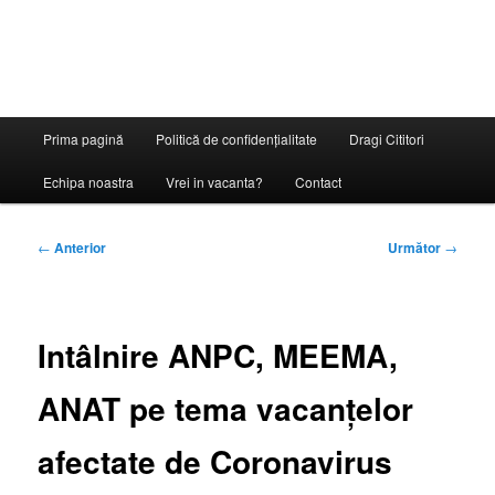
Meniu
Prima pagină
Politică de confidențialitate
Dragi Cititori
principal
Echipa noastra
Vrei in vacanta?
Contact
Navigare
←
Anterior
Următor
→
în
articole
Intâlnire ANPC, MEEMA,
ANAT pe tema vacanțelor
afectate de Coronavirus