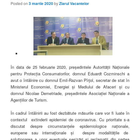
Posted on
3 martie 2020
by
Ziarul Vacantelor
În data de 25 februarie 2020, președintele Autorității Naționale
pentru Protecția Consumatorilor, domnul Eduardt Cozminschi a
avut o întâlnire cu domnul Emil-Razvan Pîrjol, secretar de stat în
Ministerul Economiei, Energiei și Mediului de Afaceri și cu
domnul Nicolae Demetriade, președintele Asociației Naționale a
Agențiilor de Turism.
În cadrul întâlnirii au fost dezbătute măsurile care vor fi luate în
contextul extinderii epidemiei de coronavirus. Cu prioritate s-a
discutat despre circumstanțele epidemiologice naționale,
europene sau internaționale și despre modalitățile de
soluționarea a unor eventuale sesizări și reclamații din partea