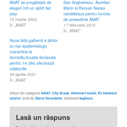
ANAT se pregătește de
Dan Anghelescu, Aurelian
alegeri într-un spirit fair
Marin si Razvan Nacea
play
candideaza pentru functia
15 martie 2024
de presedinte ANAT
În „ANAT”
17 februarie 2015
În „ANAT”
Noua listă galbenă a țărilor
cu risc epidemiologic
(carantina la
domiciliu/locația declarata
pentru 14 zile) afectează
călătoriile
29 aprilie 2021
În „ANAT”
Articol din categoria
ANAT
,
City Break
,
Informari turisti
,
Pe intelesul
tuturor
, scris de
Ziarul Vacantelor
. Salvează
legătura
.
Lasă un răspuns