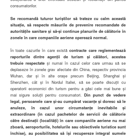
consumatorilor.
Se recomandă tuturor turiștilor să trateze cu calm această
situație, să respecte măsurile de prevenire recomandate de
autoritățile sanitare și să-și continue planurile de călătorie în
zonele în care companiile aeriene operează normal.
În toate cazurile în care există
contracte care reglementează
raporturile dintre agenții de turism și călători, acestea
trebuie respectate
și numai în cazul celor care urmau să se
deplaseze în zonele grav afectate din China, respectiv provincia
Wuhan, dar și în alte orașe precum Beijing, Shanghai și
Shenzhen, cât și în Nordul Italiei, să se poarte discuții cu
operatorii economici din turism pentru a găsi cele mai bune și
mai sigure soluții pentru consumatori.
Din punct de vedere
legal, persoanele care și-au cumpărat vacanțe și doresc să le
anuleze, în cazul unor circumstanțe inevitabile și
extraordinare (în cazul pachetelor de servicii de călătorie
către destinații (localități) în care companiile aeriene nu mai
zboară, aeroporturile, hotelurile sau obiectivele turistice sunt
închise), au posibilitatea să își recupereze integral sumele