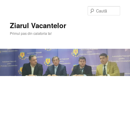
Sari
la
Caută
conținutul
principal
Ziarul Vacantelor
Primul pas din calatoria ta!