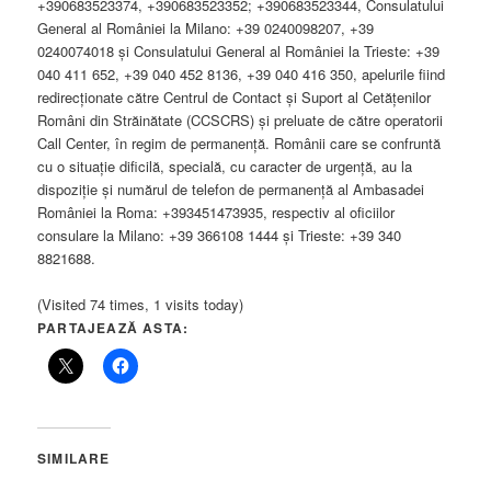
+390683523374, +390683523352; +390683523344, Consulatului
General al României la Milano: +39 0240098207, +39
0240074018 și Consulatului General al României la Trieste: +39
040 411 652, +39 040 452 8136, +39 040 416 350, apelurile fiind
redirecționate către Centrul de Contact și Suport al Cetățenilor
Români din Străinătate (CCSCRS) și preluate de către operatorii
Call Center, în regim de permanență. Românii care se confruntă
cu o situație dificilă, specială, cu caracter de urgență, au la
dispoziție și numărul de telefon de permanență al Ambasadei
României la Roma: +393451473935, respectiv al oficiilor
consulare la Milano: +39 366108 1444 și Trieste: +39 340
8821688.
(Visited 74 times, 1 visits today)
PARTAJEAZĂ ASTA:
SIMILARE