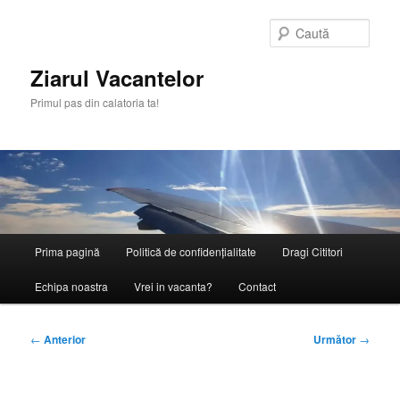
Sari
la
Caută
conținutul
principal
Ziarul Vacantelor
Primul pas din calatoria ta!
Meniu
Prima pagină
Politică de confidențialitate
Dragi Cititori
principal
Echipa noastra
Vrei in vacanta?
Contact
Navigare
←
Anterior
Următor
→
în
articole