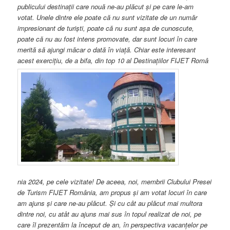
publicului destinaţii care nouă ne-au plăcut şi pe care le-am
votat. Unele dintre ele poate că nu sunt vizitate de un număr
impresionant de turişti, poate că nu sunt aşa de cunoscute,
poate că nu au fost intens promovate, dar sunt locuri în care
merită să ajungi măcar o dată în viaţă. Chiar este interesant
acest exerciţiu,
de a bifa, din top 10 al Destinaţiilor FIJET Româ
nia 2024, pe cele vizitate! De aceea, noi, membrii Clubului Presei
de Turism FIJET România, am propus şi am votat locuri în care
am ajuns şi care ne-au plăcut. Şi cu cât au plăcut mai multora
dintre noi, cu atât au ajuns mai sus în topul realizat de noi, pe
care îl prezentăm la început de an, în perspectiva vacanţelor pe