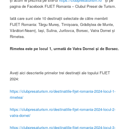
și acum le prezintă pe site-ul
https://clubpresaturism.ro
și pe
pagina de Facebook FIJET Romania – Clubul Presei de Turism.
Iată care sunt cele 10 destinații selectate de către membrii
FIJET Romania: Târgu Mureș, Timișoara, Grădiștea de Munte,
Vânători-Neamț, Iași, Sulina, Jurilovca, Borsec, Vatra Dornei și
Rimetea.
Rimetea este pe locul 1, urmată de Vatra Dornei și de Borsec.
Aveți aici descrierile primelor trei destinații ale topului FIJET
2024:
https://clubpresaturism.ro/destinatiile-fijet-romania-2024-locul-1-
rimetea/
https://clubpresaturism.ro/destinatiile-fijet-romania-2024-locul-2-
vatra-dornei/
https://clubpresaturism.ro/destinatiile-fijet-romania-2024-locul-3-