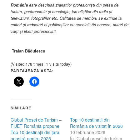
România
este deschisă ziariştilor profesionişti din presa de
turism, gastronomie şi oenologie, jurnaliştilor din radio şi
televiziuni, fotografilor etc. Calitatea de membru se extinde la
editori şi redactori ai publicaţiilor cu specializări conexe, autori de
cărţi şi liberi profesionişti.
Traian Bădulescu
(Visited 178 times, 1 visits today)
PARTAJEAZĂ ASTA:
SIMILARE
Clubul Presei de Turism –
Top 10 destinații din
FIJET România propune
România de vizitat în 2026
Top 10 destinații din țara
10 februarie 2026
noastră pentru 2025
În „Clubul presei de turism