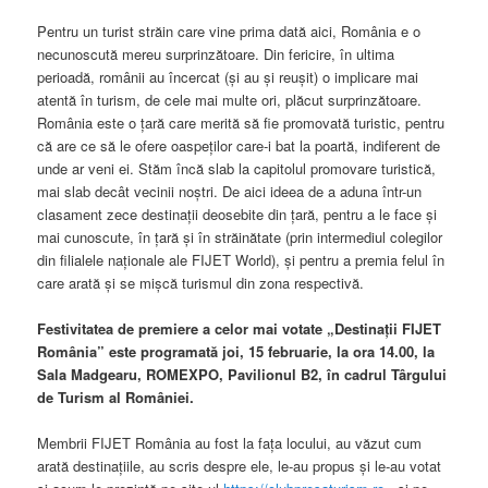
Pentru un turist străin care vine prima dată aici, România e o
necunoscută mereu surprinzătoare. Din fericire, în ultima
perioadă, românii au încercat (și au și reușit) o implicare mai
atentă în turism, de cele mai multe ori, plăcut surprinzătoare.
România este o țară care merită să fie promovată turistic, pentru
că are ce să le ofere oaspeților care-i bat la poartă, indiferent de
unde ar veni ei. Stăm încă slab la capitolul promovare turistică,
mai slab decât vecinii noștri. De aici ideea de a aduna într-un
clasament zece destinații deosebite din țară, pentru a le face și
mai cunoscute, în țară și în străinătate (prin intermediul colegilor
din filialele naționale ale FIJET World), și pentru a premia felul în
care arată și se mișcă turismul din zona respectivă.
Festivitatea de premiere a celor mai votate „Destinaţii FIJET
România” este programată joi, 15 februarie, la ora 14.00, la
Sala Madgearu, ROMEXPO, Pavilionul B2, în cadrul Târgului
de Turism al României.
Membrii FIJET România au fost la fața locului, au văzut cum
arată destinațiile, au scris despre ele, le-au propus și le-au votat