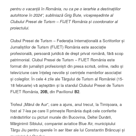
pentru o vacanță în România, nu ca pe o ierarhie a destinațiilor
autohtone în 2024”,
subliniază Grig Bute, vicepreședinte al
Clubului Presei de Turism – FIJET România și coordonator al
proiectului.
Clubul Presei de Turism – Federația Internațională a Scriitorilor și
Jurnaliștilor de Turism (FIJET) România este asociație
profesională, persoană juridică de drept privat română, fără scop
patrimonial. Clubul Presei de Turism – FIJET România este
format din jurnaliști profesioniști din presa scrisă, online, radio și
televiziune care înțeleg nevoile și cerințele membrilor asociației
și colegilor. În cele 4 zile ale Târgului de Turism al României (15-
18 februarie) vă așteptăm și la standul Clubului Presei de Turism
FIJET România,
20B,
din Pavilionul
B2
.
Trofeul „Mărul de Aur”, care a ajuns, anul trecut, la Timișoara, a
fost al 7-lea pe care îl primeşte România după cele conferite
mănăstirilor cu picturi murale din Bucovina, Deltei Dunării,
Mărginimii Sibiului, companiei aviatice Blue Air, municipiului
Târgu Jiu pentru operele în aer liber ale lui Constantin Brâncuşi și