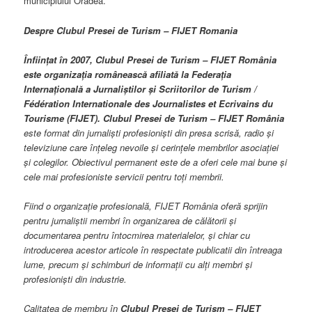
municipiului Oradea.
Despre Clubul Presei de Turism – FIJET Romania
Înfiinţat în 2007, Clubul Presei de Turism – FIJET România
este organizația românească afiliată la
Federația
Internațională a Jurnaliștilor și Scriitorilor de Turism /
Fédération Internationale des Journalistes et Ecrivains du
Tourisme (FIJET). Clubul Presei de Turism – FIJET România
este format din jurnalişti profesionişti din presa scrisă, radio şi
televiziune care înţeleg nevoile şi cerinţele membrilor asociaţiei
şi colegilor. Obiectivul permanent este de a oferi cele mai bune şi
cele mai profesioniste servicii pentru toţi membrii.
Fiind o organizaţie profesională, FIJET România oferă sprijin
pentru jurnaliştii membri în organizarea de călătorii şi
documentarea pentru întocmirea materialelor, şi chiar cu
introducerea acestor
articole în respectate publicatii din întreaga
lume, precum și schimburi de informaţii cu alţi membri şi
profesionişti din industrie.
Calitatea de membru în
Clubul Presei de Turism – FIJET