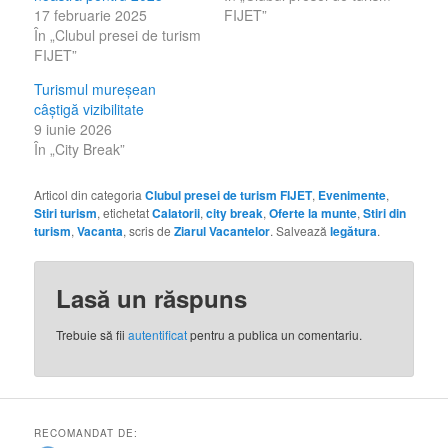
17 februarie 2025
FIJET”
În „Clubul presei de turism
FIJET”
Turismul mureșean
câștigă vizibilitate
9 iunie 2026
În „City Break”
Articol din categoria
Clubul presei de turism FIJET
,
Evenimente
,
Stiri turism
, etichetat
Calatorii
,
city break
,
Oferte la munte
,
Stiri din
turism
,
Vacanta
, scris de
Ziarul Vacantelor
. Salvează
legătura
.
Lasă un răspuns
Trebuie să fii
autentificat
pentru a publica un comentariu.
RECOMANDAT DE: