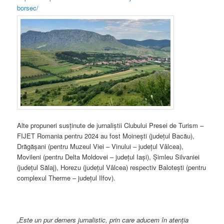
borsec/
Alte propuneri susținute de jurnaliștii Clubului Presei de Turism –
FIJET Romania pentru 2024 au fost Moinești (județul Bacău),
Drăgășani (pentru Muzeul Viei – Vinului – județul Vâlcea),
Movileni (pentru Delta Moldovei – județul Iași), Șimleu Silvaniei
(județul Sălaj), Horezu (județul Vâlcea) respectiv Balotești (pentru
complexul Therme – județul Ilfov).
„Este un pur demers jurnalistic, prin care aducem în atenţia